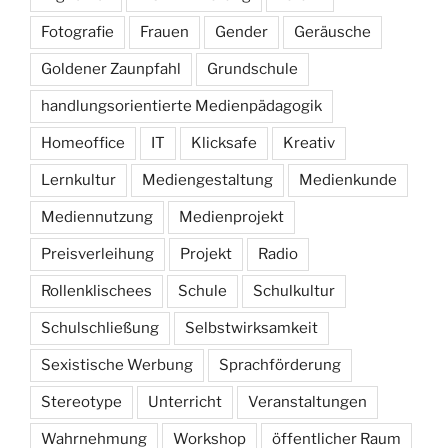
Fotografie
Frauen
Gender
Geräusche
Goldener Zaunpfahl
Grundschule
handlungsorientierte Medienpädagogik
Homeoffice
IT
Klicksafe
Kreativ
Lernkultur
Mediengestaltung
Medienkunde
Mediennutzung
Medienprojekt
Preisverleihung
Projekt
Radio
Rollenklischees
Schule
Schulkultur
Schulschließung
Selbstwirksamkeit
Sexistische Werbung
Sprachförderung
Stereotype
Unterricht
Veranstaltungen
Wahrnehmung
Workshop
öffentlicher Raum