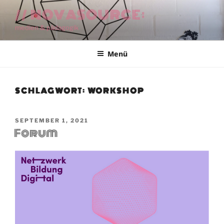
Zum
// NOVASOURCE:
Inhalt
medien & pädagogik
springen
Menü
SCHLAGWORT:
WORKSHOP
VERÖFFENTLICHT
SEPTEMBER 1, 2021
Forum
AM