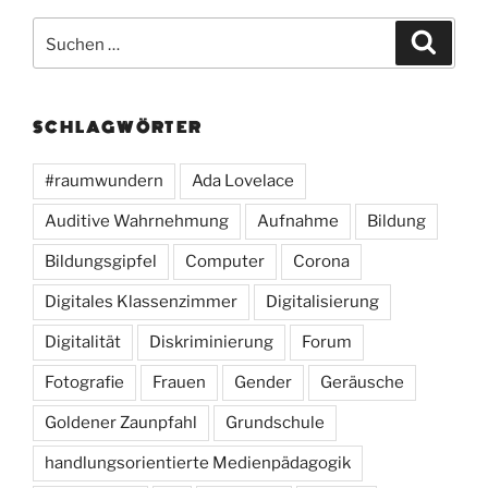
Suchen
Suche
nach:
SCHLAGWÖRTER
#raumwundern
Ada Lovelace
Auditive Wahrnehmung
Aufnahme
Bildung
Bildungsgipfel
Computer
Corona
Digitales Klassenzimmer
Digitalisierung
Digitalität
Diskriminierung
Forum
Fotografie
Frauen
Gender
Geräusche
Goldener Zaunpfahl
Grundschule
handlungsorientierte Medienpädagogik