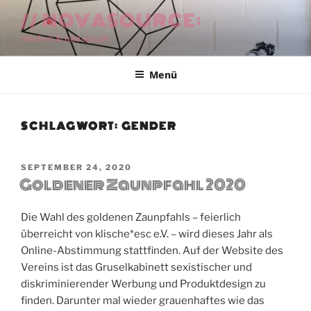
Zum
// NOVASOURCE:
Inhalt
medien & pädagogik
springen
Menü
SCHLAGWORT:
GENDER
VERÖFFENTLICHT
SEPTEMBER 24, 2020
Goldener Zaunpfahl 2020
AM
Die Wahl des goldenen Zaunpfahls – feierlich
überreicht von klische*esc e.V. – wird dieses Jahr als
Online-Abstimmung stattfinden. Auf der Website des
Vereins ist das Gruselkabinett sexistischer und
diskriminierender Werbung und Produktdesign zu
finden. Darunter mal wieder grauenhaftes wie das