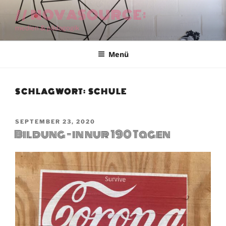
Zum
// NOVASOURCE:
Inhalt
medien & pädagogik
springen
Menü
SCHLAGWORT:
SCHULE
VERÖFFENTLICHT
SEPTEMBER 23, 2020
Bildung – in nur 190 Tagen
AM