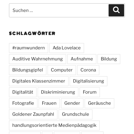
Suchen
Suche
nach:
SCHLAGWÖRTER
#raumwundern
Ada Lovelace
Auditive Wahrnehmung
Aufnahme
Bildung
Bildungsgipfel
Computer
Corona
Digitales Klassenzimmer
Digitalisierung
Digitalität
Diskriminierung
Forum
Fotografie
Frauen
Gender
Geräusche
Goldener Zaunpfahl
Grundschule
handlungsorientierte Medienpädagogik